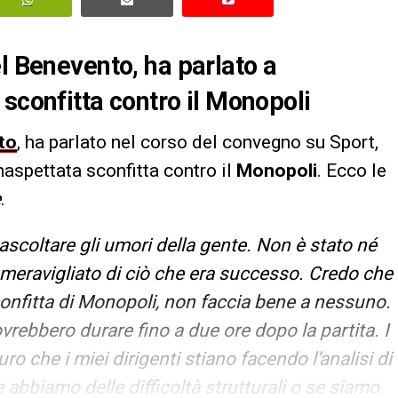
l Benevento, ha parlato a
sconfitta contro il Monopoli
to
, ha parlato nel corso del convegno su Sport,
aspettata sconfitta contro il
Monopoli
. Ecco le
e
.
scoltare gli umori della gente. Non è stato né
 meravigliato di ciò che era successo. Credo che
onfitta di Monopoli, non faccia bene a nessuno.
dovrebbero durare fino a due ore dopo la partita. I
ro che i miei dirigenti stiano facendo l’analisi di
abbiamo delle difficoltà strutturali o se siamo