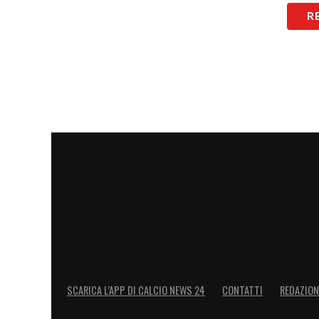
incappati in una giornata balorda. Rico
R
qualche anno fa. Eravamo in un albergo vi
pensavo che stessero in vacanza, compr
Monopoli. Inizialmente ero felice per la s
pensiero è cambiato. Siamo partiti dalle 
questa squadra avesse il compito di ritrov
non è una certezza che ci si ritrovi. Not
vecchi. Dobbiamo avere la pazienza di 
che altri ci invidiano
».
LA PLAYLIST DELLE NOSTRE TOP NEW
SCARICA L’APP DI CALCIO NEWS 24
CONTATTI
REDAZION