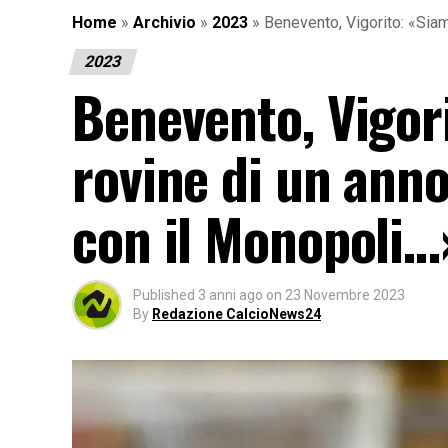
Home
»
Archivio
»
2023
»
Benevento, Vigorito: «Siamo
2023
Benevento, Vigori
rovine di un anno
con il Monopoli…
Published
3 anni ago
on
23 Novembre 2023
By
Redazione CalcioNews24