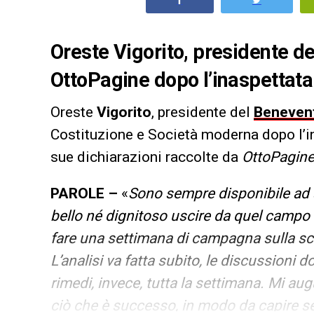
Oreste Vigorito, presidente de
OttoPagine dopo l’inaspettata 
Oreste
Vigorito
, presidente del
Beneven
Costituzione e Società moderna dopo l’in
sue dichiarazioni raccolte da
OttoPagin
PAROLE –
«
Sono sempre disponibile ad a
bello né dignitoso uscire da quel campo
fare una settimana di campagna sulla sc
L’analisi va fatta subito, le discussioni 
rimedi, invece, tutta la settimana. Mi augu
ciò che è successo, in modo da capire se 