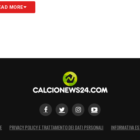
rdo una giornata analoga anche a Pescara
EAD MORE
cino alla spiaggia, vedevo i calciatori e
eso me. La stessa sensazione l’ho vissuta a
erenità, ma poi vedendo il risultato il mio
rovine di un anno incredibile, quindi credo che
arsi. Il fatto che ci fossero elementi diversi,
o una grande capacità di coesione tra nuovi e
aspettare, anche perché abbiamo una posizione
S
E
PRIVACY POLICY E TRATTAMENTO DEI DATI PERSONALI
INFORMATIVA ES