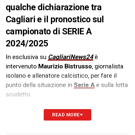
qualche dichiarazione tra
Cagliari e il pronostico sul
campionato di SERIE A
2024/2025
In esclusiva su
CagliariNews24
è
intervenuto
Maurizio Bistrusso
, giornalista
isolano e allenatore calcistico, per fare il
punto della situazione in
Serie A
e sulla lotta
scudetto.
Parlando alla Serie A in generale, come
READ MORE
vedi questo campionato dopo la partenza?
Ci sono già delle favorite o possiamo