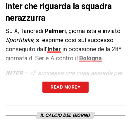
Inter che riguarda la squadra
nerazzurra
Su X, Tancredi
Palmeri
, giornalista e inviato
Sportitalia
, si esprime così sul successo
conseguito dall’
Inter
in occasione della 28^
giornata di Serie A contro il
Bologna
.
INTER
–
«È successa una cosa assurda per
chi capisce di calcio. Gol
READ MORE
di
Bisseck
tatticamente straordinario:
finalizzazione da braccetto a braccetto, 2
centrali su 3 in attacco! E segna Bisseck,
IL CALCIO DEL GIORNO
non
Pavard
! Non lo fa nessuno in Europa.
Inzaghi impressionante. OlandInter»