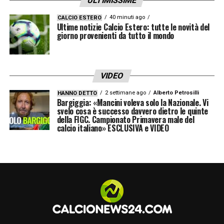
ULTIMISSIME
PROBABILE FORMAZIONE BOLOGNA (3-5-
2)
: Skorupski; Calabresi, Danilo, Helander;
40 minuti ago
CALCIO ESTERO
Ultime notizie Calcio Estero: tutte le novità del
Mattiello, Orsolini, Nagy, Poli, Dijks;
giorno provenienti da tutto il mondo
Santander, Palacio.
PROBABILE FORMAZIONE MILAN (4-4-2)
:
VIDEO
Donnarumma G.; Calabria, Abate, Zapata,
Rodriguez; Suso, Kessie, Bakayoko,
2 settimane ago
Alberto Petrosilli
HANNO DETTO
Bargiggia: «Mancini voleva solo la Nazionale. Vi
Calhanoglu; Higuain, Cutrone
svelo cosa è successo davvero dietro le quinte
della FIGC. Campionato Primavera male del
calcio italiano» ESCLUSIVA e VIDEO
Leggi anche
LA GUIDA TV
:
TUTTE LE
PARTITE IN PROGRAMMA
LA PLAYLIST DELLE NOSTRE TOP NEWS