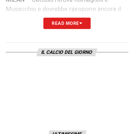
Musacchio e dovrebbe riproporre ancora il
sistema di gioco 4-4-2. Tre dubbi per
READ MORE
l’allenatore rossonero: al centro della difesa,
Abate può essere scalzato dal 1′ da uno dei
due rientranti; a centrocampo, sulla destra, il
IL CALCIO DEL GIORNO
recuperato Suso è favorito su Castillejo,
mentre sulla sinistra, Laxalt insidia la
titoolarità a Calhanoglu. Per il resto, verso la
conferma di Gialnluigi Donnarumma in porta,
Calabria terzino destro, Zapata centrale e
Rodriguez a sinistra; in mezzo al campo si
scaldano Bakayoko e Kessie, in attacco è
pronto il duo formato da Higuain e Cutrone.