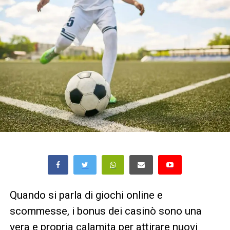
Quando si parla di giochi online e
scommesse, i bonus dei casinò sono una
vera e propria calamita per attirare nuovi