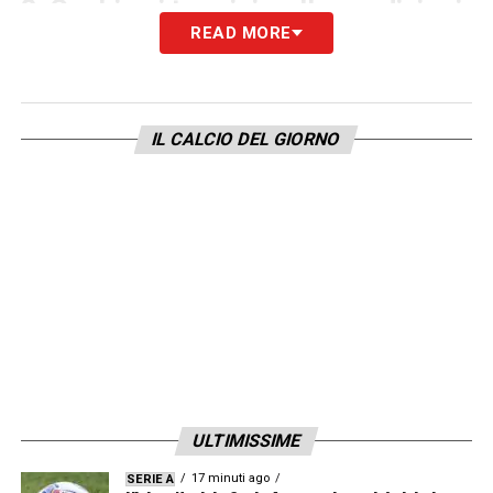
3. Occhio ai termini e alle condizioni
READ MORE
So che leggere le clausole può sembrare
noioso, ma è essenziale. Fai attenzione a:
IL CALCIO DEL GIORNO
Requisiti di scommessa:
Quante volte devi
giocare il bonus prima di poterlo prelevare.
Limiti di tempo:
Alcuni bonus scadono in pochi
giorni, quindi meglio sapere in anticipo.
Giochi esclusi:
Non tutti i giochi contribuiscono
allo stesso modo per soddisfare i requisiti.
4. Affidati a siti regolamentati
Vuoi dormire sonni tranquilli? Scegli
piattaforme con licenze riconosciute, come
ULTIMISSIME
quelle dell’Agenzia delle Dogane e dei
17 minuti ago
SERIE A