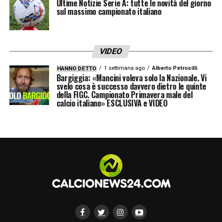
Ultime Notizie Serie A: tutte le novità del giorno
Monopoli (ADM). In questo modo, puoi
sul massimo campionato italiano
essere sicuro che i tuoi dati e il tuo denaro
siano al sicuro.
VIDEO
Perché scegliere siti con
1 settimana ago
Alberto Petrosilli
HANNO DETTO
Bargiggia: «Mancini voleva solo la Nazionale. Vi
scommesse calcistiche
svelo cosa è successo davvero dietro le quinte
della FIGC. Campionato Primavera male del
calcio italiano» ESCLUSIVA e VIDEO
Se ami il calcio tanto quanto il brivido del
casinò, i siti che combinano scommesse
sportive e giochi da casinò sono perfetti per
te. Oltre ai classici bonus casinò, offrono
promozioni mirate per gli eventi sportivi.
Ad esempio, su piattaforme come
gamerbrain.net
puoi trovare recensioni di siti