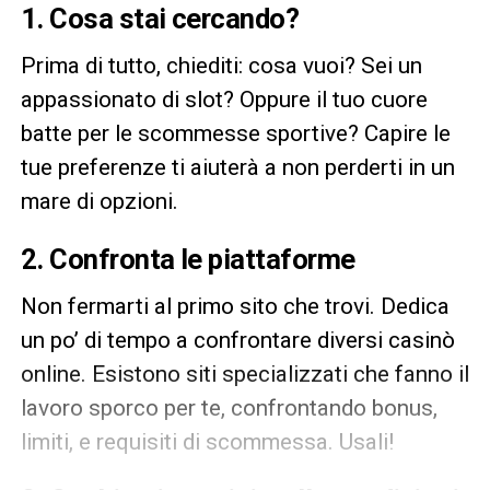
1. Cosa stai cercando?
Prima di tutto, chiediti: cosa vuoi? Sei un
appassionato di slot? Oppure il tuo cuore
batte per le scommesse sportive? Capire le
tue preferenze ti aiuterà a non perderti in un
mare di opzioni.
2. Confronta le piattaforme
Non fermarti al primo sito che trovi. Dedica
un po’ di tempo a confrontare diversi casinò
online. Esistono siti specializzati che fanno il
lavoro sporco per te, confrontando bonus,
limiti, e requisiti di scommessa. Usali!