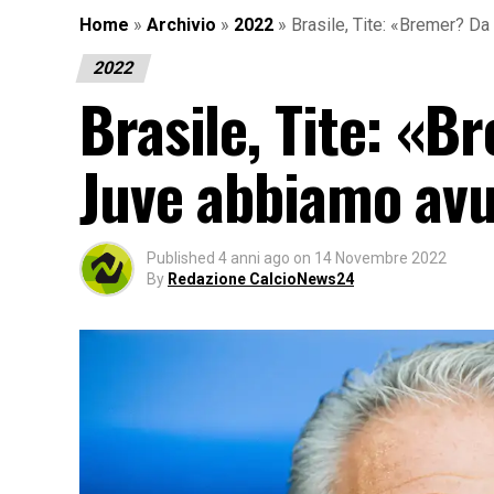
Home
»
Archivio
»
2022
»
Brasile, Tite: «Bremer? Da
2022
Brasile, Tite: «B
Juve abbiamo avu
Published
4 anni ago
on
14 Novembre 2022
By
Redazione CalcioNews24