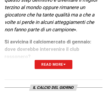
terzino al mondo oppure rimanere un
giocatore che ha tante qualità ma a che a
volte si perde in alcuni atteggiamenti che
non fanno parte di un campione
».
Si avvicina il calciomercato di gennaio:
dove dovrebbe intervenire il club
rossonero?
READ MORE
«
Io credo che bisogna trovare delle
alternative valide sugli esterni perchè Okafor
è un giocatore adattato e quindi un vero vice
IL CALCIO DEL GIORNO
Leao non c’è anche se mi è piaciuto
Jimenez. Giocatore duttile che può giocare
ovunque. Dall’altra parte invece serve