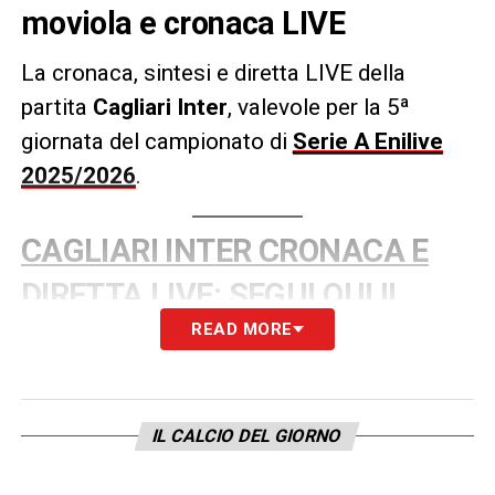
moviola e cronaca LIVE
La cronaca, sintesi e diretta LIVE della
partita
Cagliari Inter
, valevole per la 5ª
giornata del campionato di
Serie A Enilive
2025/2026
.
CAGLIARI INTER CRONACA E
DIRETTA LIVE: SEGUI QUI IL
READ MORE
MATCH
LA PLAYLIST DELLE NOSTRE TOP NEWS
IL CALCIO DEL GIORNO