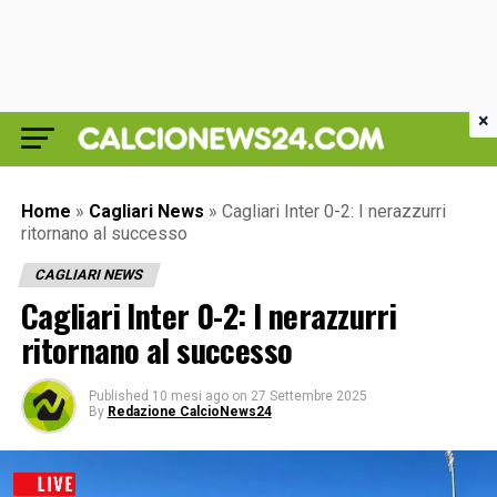
×
Home
»
Cagliari News
»
Cagliari Inter 0-2: I nerazzurri
ritornano al successo
CAGLIARI NEWS
Cagliari Inter 0-2: I nerazzurri
ritornano al successo
Published
10 mesi ago
on
27 Settembre 2025
By
Redazione CalcioNews24