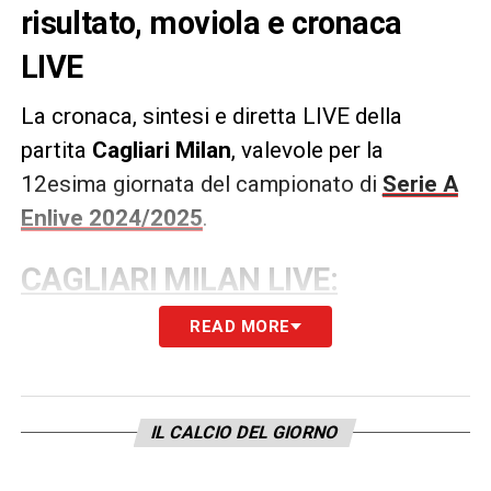
risultato, moviola e cronaca
LIVE
La cronaca, sintesi e diretta LIVE della
partita
Cagliari Milan
, valevole per la
12esima giornata del campionato di
Serie A
Enlive 2024/2025
.
CAGLIARI MILAN LIVE:
CRONACA DIRETTA
READ MORE
STREAMING MATCH SERIE A
(CLICCA QUI)
IL CALCIO DEL GIORNO
LA PLAYLIST DELLE NOSTRE TOP NEWS