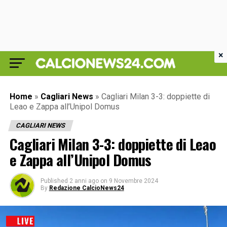
×
Home
»
Cagliari News
»
Cagliari Milan 3-3: doppiette di
Leao e Zappa all’Unipol Domus
CAGLIARI NEWS
Cagliari Milan 3-3: doppiette di Leao
e Zappa all’Unipol Domus
Published
2 anni ago
on
9 Novembre 2024
By
Redazione CalcioNews24