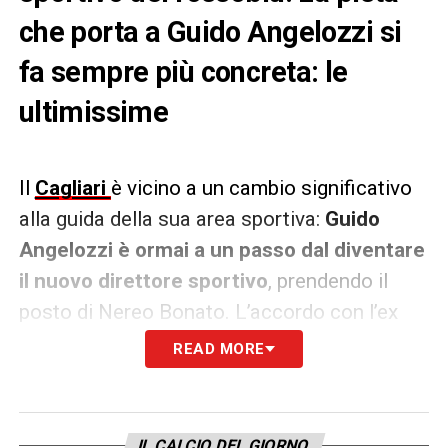
che porta a Guido Angelozzi si
fa sempre più concreta: le
ultimissime
Il
Cagliari
è vicino a un cambio significativo
alla guida della sua area sportiva:
Guido
Angelozzi è ormai a un passo dal diventare
il nuovo direttore sportivo
, prendendo il
posto di Nereo Bonato. L’accordo con l’ex
dirigente del Frosinone è in via di definizione
READ MORE
e l’annuncio ufficiale è atteso a breve. Lo
riporta
Alfredo Pedullà sul suo account X.
IL CALCIO DEL GIORNO