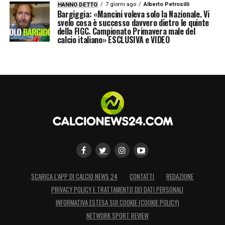
7 giorni ago
Alberto Petrosilli
HANNO DETTO
Bargiggia: «Mancini voleva solo la Nazionale. Vi
svelo cosa è successo davvero dietro le quinte
della FIGC. Campionato Primavera male del
calcio italiano» ESCLUSIVA e VIDEO
SCARICA L’APP DI CALCIO NEWS 24
CONTATTI
REDAZIONE
PRIVACY POLICY E TRATTAMENTO DEI DATI PERSONALI
INFORMATIVA ESTESA SUI COOKIE (COOKIE POLICY)
NETWORK SPORT REVIEW