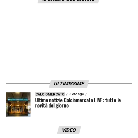
Angelozzi ha accolto con convinzione la
proposta del presidente Tommaso Giulini,
comunicando subito al
Frosinone
la sua
intenzione di intraprendere questa nuova
sfida in Sardegna. Il suo arrivo
rappresenterebbe un importante passo per il
club rossoblù, che punta sulla sua
esperienza e abilità nel costruire squadre
competitive per rilanciare le proprie
ULTIMISSIME
ambizioni.
3 ore ago
CALCIOMERCATO
Ultime notizie Calciomercato LIVE: tutte le
novità del giorno
LA PLAYLIST DELLE NOSTRE TOP NEWS
VIDEO