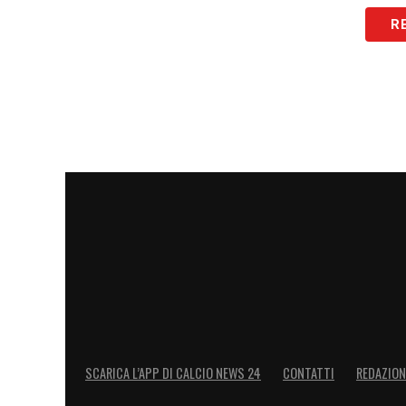
R
SCARICA L’APP DI CALCIO NEWS 24
CONTATTI
REDAZION