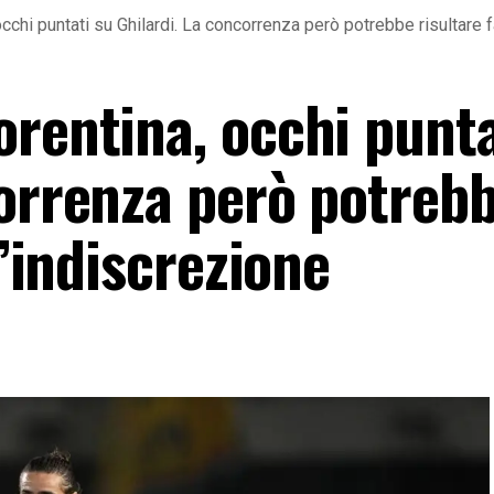
cchi puntati su Ghilardi. La concorrenza però potrebbe risultare f
orentina, occhi punta
correnza però potreb
L’indiscrezione