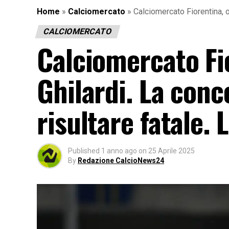
Home
»
Calciomercato
»
Calciomercato Fiorentina, o
CALCIOMERCATO
Calciomercato Fi
Ghilardi. La con
risultare fatale. 
Published
1 anno ago
on
25 Aprile 2025
By
Redazione CalcioNews24