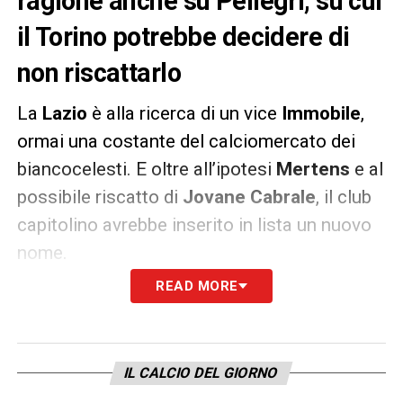
ragione anche su Pellegri, su cui
il Torino potrebbe decidere di
non riscattarlo
La
Lazio
è alla ricerca di un vice
Immobile
,
ormai una costante del calciomercato dei
biancocelesti. E oltre all’ipotesi
Mertens
e al
possibile riscatto di
Jovane Cabrale
, il club
capitolino avrebbe inserito in lista un nuovo
nome.
READ MORE
Come riportato dal Corriere di Torino, infatti,
la
Lazio
starebbe seguendo la pista che
porta a
Pietro Pellegri
. Il giovane attaccante,
IL CALCIO DEL GIORNO
attualmente impegnato con l’Under 21 con