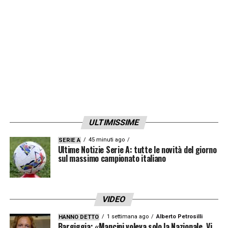
cui è andato in gol nell’ultimo impegno
contro il
Lussemburgo
, potrebbe non esser
riscattato dal
Torino
e fare così ritorno
al
Monaco
. In tal caso i biancocelesti
potrebbero tentare un approccio.
LA PLAYLIST DELLE NOSTRE TOP NEWS
ULTIMISSIME
45 minuti ago
SERIE A
Ultime Notizie Serie A: tutte le novità del giorno
sul massimo campionato italiano
VIDEO
1 settimana ago
Alberto Petrosilli
HANNO DETTO
Bargiggia: «Mancini voleva solo la Nazionale. Vi