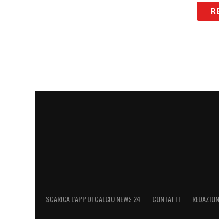
LA PLAYLIST DELLE NOSTRE TOP NEW
R
SCARICA L’APP DI CALCIO NEWS 24
CONTATTI
REDAZION