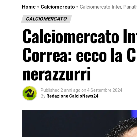
Home
»
Calciomercato
»
Calciomercato Inter, Panat
CALCIOMERCATO
Calciomercato In
Correa: ecco la 
nerazzurri
Published
2 anni ago
on
4 Settembre 2024
By
Redazione CalcioNews24