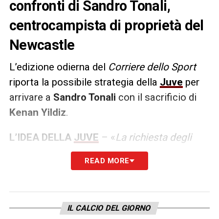
confronti di Sandro Tonali,
centrocampista di proprietà del
Newcastle
L’edizione odierna del
Corriere dello Sport
riporta la possibile strategia della
Juve
per
arrivare a
Sandro Tonali
con il sacrificio di
Kenan Yildiz
.
L’IDEA DELLA
JUVE
– «
La richiesta degli
inglesi, infatti, si aggira intorno ai 55 milioni
READ MORE
di euro. Una cifra che la Juventus potrebbe
raggiungere formalizzando le cessioni
di Fagioli e Yildiz, che potrebbero tornare
IL CALCIO DEL GIORNO
utili anche per l’acquisto di Antonio Silva in