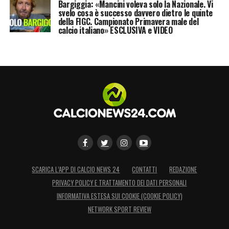
Bargiggia: «Mancini voleva solo la Nazionale. Vi
svelo cosa è successo davvero dietro le quinte
della FIGC. Campionato Primavera male del
calcio italiano» ESCLUSIVA e VIDEO
SCARICA L’APP DI CALCIO NEWS 24
CONTATTI
REDAZIONE
PRIVACY POLICY E TRATTAMENTO DEI DATI PERSONALI
INFORMATIVA ESTESA SUI COOKIE (COOKIE POLICY)
NETWORK SPORT REVIEW