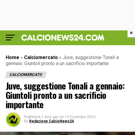
×
Home
»
Calciomercato
»
Juve, suggestione Tonali a
gennaio: Giuntoli pronto a un sacrificio importante
CALCIOMERCATO
Juve, suggestione Tonali a gennaio:
Giuntoli pronto a un sacrificio
importante
Published
2 anni ago
on
19 Dicembre 2024
By
Redazione CalcioNews24