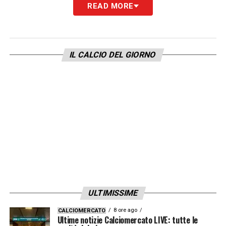
READ MORE
Holbæk e FC Copenhagen. Dopo un anno con
lo Sturm Graz, Rasmus approda all’Atalanta
nell’agosto 2022, disputando 34 partite e
IL CALCIO DEL GIORNO
segnando 10 gol. Nella stagione successiva
si trasferisce al Manchester United, siglando
26 reti in 95 presenze. Con la nazionale
danese ha segnato otto gol in 26 presenze.
Benvenuto, Rasmus!
LA PLAYLIST DELLE NOSTRE TOP NEWS
ULTIMISSIME
8 ore ago
CALCIOMERCATO
Ultime notizie Calciomercato LIVE: tutte le