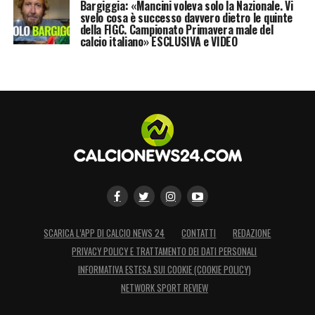
Bargiggia: «Mancini voleva solo la Nazionale. Vi
svelo cosa è successo davvero dietro le quinte
della FIGC. Campionato Primavera male del
calcio italiano» ESCLUSIVA e VIDEO
SCARICA L’APP DI CALCIO NEWS 24
CONTATTI
REDAZIONE
PRIVACY POLICY E TRATTAMENTO DEI DATI PERSONALI
INFORMATIVA ESTESA SUI COOKIE (COOKIE POLICY)
NETWORK SPORT REVIEW