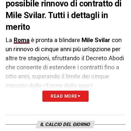
possibile rinnovo di contratto di
Mile Svilar. Tutti i dettagli in
merito
La
Roma
è pronta a blindare
Mile Svilar
con
un rinnovo di cinque anni più un’opzione per
altre tre stagioni, sfruttando il Decreto Abodi
che consente di estendere i contratti fino a
otto anni, superando il limite dei cinque
imposto dalla riforma dello sport.
READ MORE
Come riportato da
Il Messaggero
, dopo
l’incontro con l’ex ds Ghisolfi,
Massara
ha
rassicurato il portiere sulla centralità del suo
IL CALCIO DEL GIORNO
ruolo nel progetto giallorosso
. Prima, però,