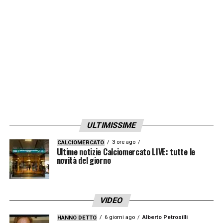
bisognerà superare il 30 giugno: in caso di
necessità economiche, Ndicka potrebbe
essere il sacrificato.
LA PLAYLIST DELLE NOSTRE TOP NEWS
ULTIMISSIME
3 ore ago
CALCIOMERCATO
Ultime notizie Calciomercato LIVE: tutte le
novità del giorno
VIDEO
6 giorni ago
Alberto Petrosilli
HANNO DETTO