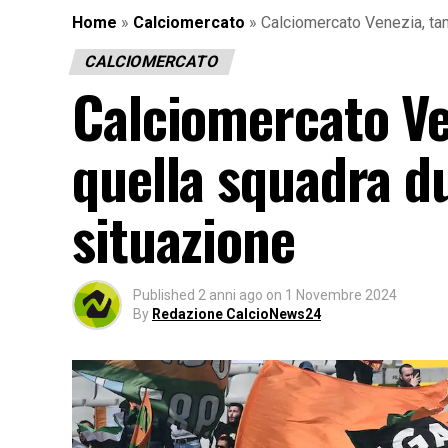
Home
»
Calciomercato
»
Calciomercato Venezia, tant
CALCIOMERCATO
Calciomercato Ven
quella squadra du
situazione
Published
2 anni ago
on
1 Novembre 2024
By
Redazione CalcioNews24