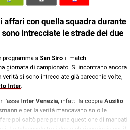
 affari con quella squadra durante
i sono intrecciate le strade dei due
in programma a
San Siro
il match
ma giornata di campionato. Si incontrano ancora
a verità si sono intrecciate già parecchie volte,
to Inter
.
r l’asse
Inter Venezia
, infatti la coppia
Ausilio
smann
e per la verità mancavano solo le
affare poi saltò pare per una questione di mancati
i. La telenovela tra i due club ricomincia per il