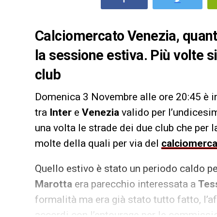
Calciomercato Venezia, quanti
la sessione estiva. Più volte s
club
Domenica 3 Novembre alle ore 20:45 è 
tra
Inter
e
Venezia
valido per l’undicesi
una volta le strade dei due club che per l
molte della quali per via del
calciomerca
Quello estivo è stato un periodo caldo pe
Marotta
era parecchio interessata a
Tes
formalità ma era già stato tutto fatto, l’
accordi con l’entourage per le commission