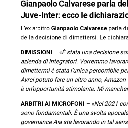
Gianpaolo Calvarese parla del
Juve-Inter: ecco le dichiarazio
L’ex arbitro
Gianpaolo Calvarese
parla d
della decisione di dimettersi. Le dichiar
DIMISSIONI
–
«È stata una decisione sof
azienda di integratori. Vorremmo lavorar
dimettermi è stata l’unica percorribile per
Avrei potuto fare un altro anno, Amazon 
è un’opportunità stimolante. Mi mancher
ARBITRI AI MICROFONI
– «Nel 2021 com
sono fondamentali. È una svolta epocale,
governance Aia sta lavorando in tal senso