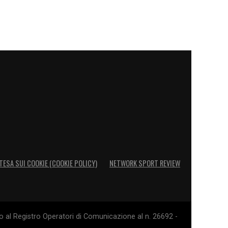
TESA SUI COOKIE (COOKIE POLICY)
NETWORK SPORT REVIEW
o al Registro Operatori di Comunicazione al n. 26692 -