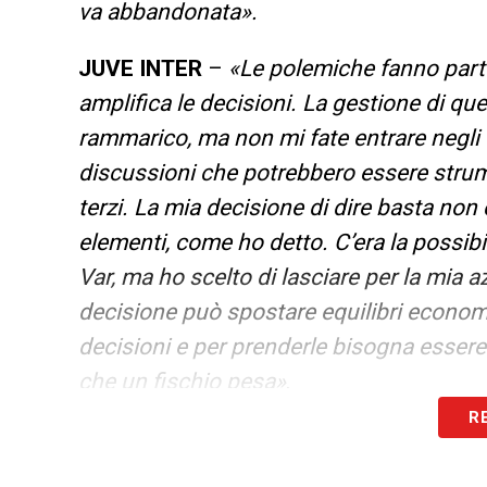
va abbandonata».
JUVE INTER
–
«Le polemiche fanno parte 
amplifica le decisioni. La gestione di qu
rammarico, ma non mi fate entrare negli e
discussioni che potrebbero essere strume
terzi. La mia decisione di dire basta non
elementi, come ho detto. C’era la possib
Var, ma ho scelto di lasciare per la mia
decisione può spostare equilibri econom
decisioni e per prenderle bisogna essere 
che un fischio pesa»
.
R
LA PLAYLIST DELLE NOSTRE TOP NEW