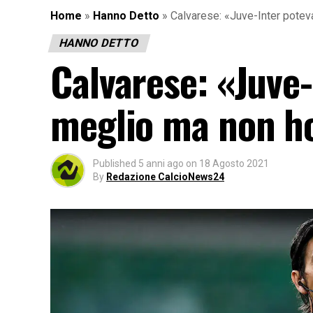
Home
»
Hanno Detto
»
Calvarese: «Juve-Inter potev
HANNO DETTO
Calvarese: «Juve-
meglio ma non ho
Published
5 anni ago
on
18 Agosto 2021
By
Redazione CalcioNews24