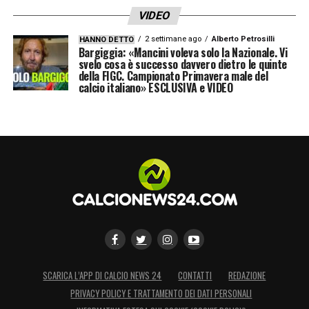
VIDEO
2 settimane ago
Alberto Petrosilli
HANNO DETTO
Bargiggia: «Mancini voleva solo la Nazionale. Vi
svelo cosa è successo davvero dietro le quinte
della FIGC. Campionato Primavera male del
calcio italiano» ESCLUSIVA e VIDEO
SCARICA L’APP DI CALCIO NEWS 24
CONTATTI
REDAZIONE
PRIVACY POLICY E TRATTAMENTO DEI DATI PERSONALI