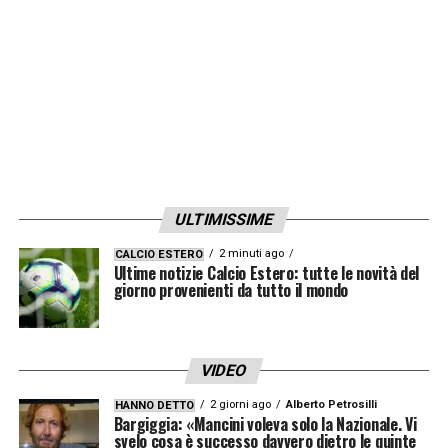
Germania. Oggi arriva a rimpiazzare
Carlos
Queiroz
. Ieri Rueda aveva annunciato il
divorzio dalla nazionale cilena, adesso la
nuova avventura con la Colombia.
LA PLAYLIST DELLE NOSTRE TOP NEWS
ULTIMISSIME
2 minuti ago
CALCIO ESTERO
Ultime notizie Calcio Estero: tutte le novità del
giorno provenienti da tutto il mondo
VIDEO
2 giorni ago
Alberto Petrosilli
HANNO DETTO
Bargiggia: «Mancini voleva solo la Nazionale. Vi
svelo cosa è successo davvero dietro le quinte