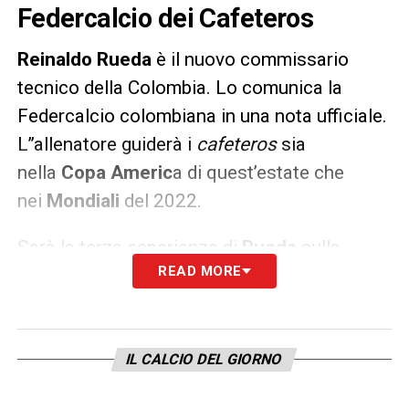
Federcalcio dei Cafeteros
Reinaldo Rueda
è il nuovo commissario
tecnico della Colombia. Lo comunica la
Federcalcio colombiana in una nota ufficiale.
L’’allenatore guiderà i
cafeteros
sia
nella
Copa Americ
a di quest’estate che
nei
Mondiali
del 2022.
Sarà la terza esperienza di
Rueda
sulla
READ MORE
panchina della
Colombia
. La prima risale nel
2002, quando fu un semplice traghettatore.
La seconda avvenne nel 2004-2006, durante
il quale l’allenatore non riuscì a far
IL CALCIO DEL GIORNO
qualificare la nazionale ai Mondiali di