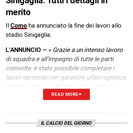
Sinigaglia. Tutti i dettagli in
merito
Il
Como
ha annunciato la fine dei lavori allo
stadio Sinigaglia.
L’ANNUNCIO –
« Grazie a un intenso lavoro
di squadra e all’impegno di tutte le parti
coinvolte, è stato possibile completare i
lavori necessari per garantire un’accoglienza
confortevole ai nostri tifosi. In particolare,
READ MORE
sono stati aggiunti nuovi posti a sedere per
aumentare la capienza e garantire una
migliore fruibilità per il pubblico. Ma non
solo, perché saranno presto inaugurate
IL CALCIO DEL GIORNO
nuove aree hospitality, progettate per