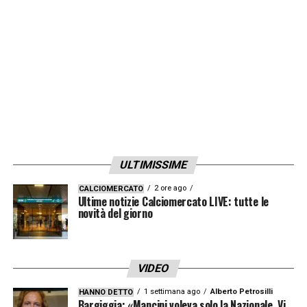
arricchire ulteriormente l’esperienza del
matchday e offrire ai nostri ospiti un servizio
di alta qualità; lavori che quindi
proseguiranno nelle prossime settimane,
portando a ulteriori novità che miglioreranno
l’esperienza degli spettatori nelle prossime
partite»
.
ULTIMISSIME
LA PLAYLIST DELLE NOSTRE TOP NEWS
2 ore ago
CALCIOMERCATO
Ultime notizie Calciomercato LIVE: tutte le
novità del giorno
VIDEO
1 settimana ago
Alberto Petrosilli
HANNO DETTO
Bargiggia: «Mancini voleva solo la Nazionale. Vi