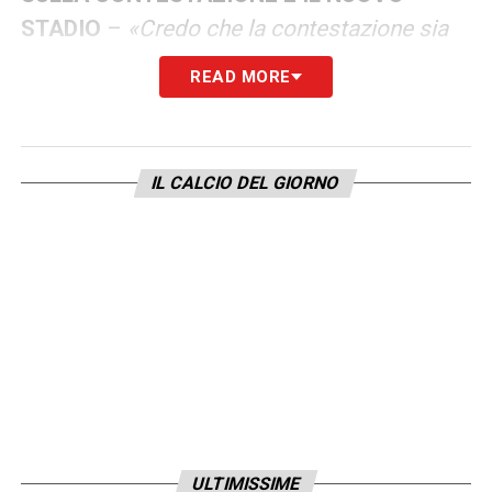
STADIO
–
«Credo che la contestazione sia
stata inopportuna. La squadra oggi ce la
READ MORE
stava mettendo tutta. Contro il
Lecce
c’era
una strana atmosfera e l’atteggiamento era
sbagliato. Abbiamo bisogno fino in fondo
IL CALCIO DEL GIORNO
del nostro pubblico. Bisogna tifare
il
Cagliari
a prescindere dall’avversario. Oggi
lo stadio ci ha aiutato solo nella ripresa. Sul
nuovo stadio ci saranno dei nuovi step.
Spero che chi vive qui si renda conto che
potrebbe essere un punto di sviluppo per il
quartiere e la città. Sarebbe un peccato non
concretizzare tutto questo».
ULTIMISSIME