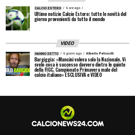
LA CONFERENZA STAMPA COMPLETA DI
PISACANE POST CAGLIARI CREMONESE
6 ore ago
CALCIO ESTERO
Ultime notizie Calcio Estero: tutte le novità del
giorno provenienti da tutto il mondo
LA PLAYLIST DELLE NOSTRE TOP NEWS
VIDEO
6 giorni ago
Alberto Petrosilli
HANNO DETTO
Bargiggia: «Mancini voleva solo la Nazionale. Vi
svelo cosa è successo davvero dietro le quinte
della FIGC. Campionato Primavera male del
calcio italiano» ESCLUSIVA e VIDEO