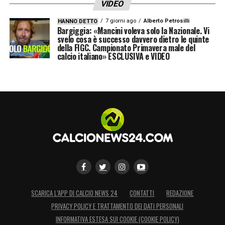
VIDEO
7 giorni ago
Alberto Petrosilli
HANNO DETTO
Bargiggia: «Mancini voleva solo la Nazionale. Vi
svelo cosa è successo davvero dietro le quinte
della FIGC. Campionato Primavera male del
calcio italiano» ESCLUSIVA e VIDEO
SCARICA L’APP DI CALCIO NEWS 24
CONTATTI
REDAZIONE
PRIVACY POLICY E TRATTAMENTO DEI DATI PERSONALI
INFORMATIVA ESTESA SUI COOKIE (COOKIE POLICY)