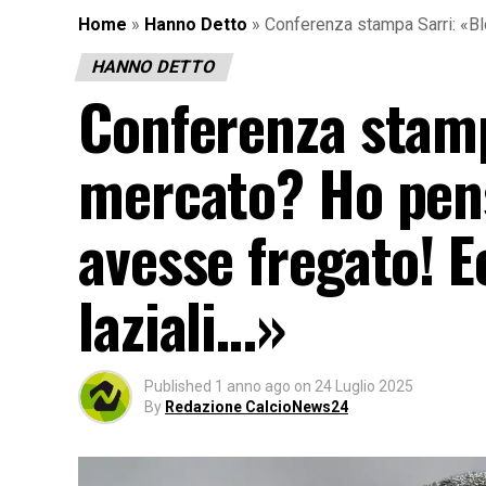
Home
»
Hanno Detto
»
Conferenza stampa Sarri: «Bl
HANNO DETTO
Conferenza stamp
mercato? Ho pens
avesse fregato! E
laziali…»
Published
1 anno ago
on
24 Luglio 2025
By
Redazione CalcioNews24