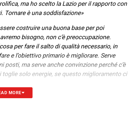
olifica, ma ho scelto la Lazio per il rapporto con
i. Tornare è una soddisfazione»
essere costruire una buona base per poi
ui avremo bisogno, non c’è preoccupazione.
a per fare il salto di qualità necessario, in
 e l’obiettivo primario è migliorare. Serve
mi posti, ma serve anche convinzione perché c’è
i toglie solo energie, se questo miglioramento ci
EAD MORE
S