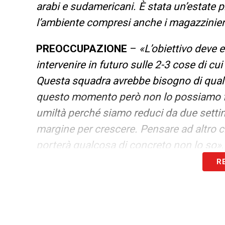
arabi e sudamericani. È stata un’estate pr
l’ambiente compresi anche i magazzinier
PREOCCUPAZIONE
–
«L’obiettivo deve 
intervenire in futuro sulle 2-3 cose di c
Questa squadra avrebbe bisogno di qualcos
questo momento però non lo possiamo fare
umiltà perché siamo reduci da due setti
margine per crescere. Pensare ad altro c
porterà qualcosa di concreto non lo so»
.
R
LA PLAYLIST DELLE NOSTRE TOP NEW