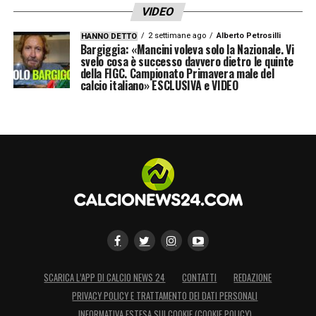
VIDEO
2 settimane ago
Alberto Petrosilli
HANNO DETTO
Bargiggia: «Mancini voleva solo la Nazionale. Vi
svelo cosa è successo davvero dietro le quinte
della FIGC. Campionato Primavera male del
calcio italiano» ESCLUSIVA e VIDEO
SCARICA L’APP DI CALCIO NEWS 24
CONTATTI
REDAZIONE
PRIVACY POLICY E TRATTAMENTO DEI DATI PERSONALI
INFORMATIVA ESTESA SUI COOKIE (COOKIE POLICY)