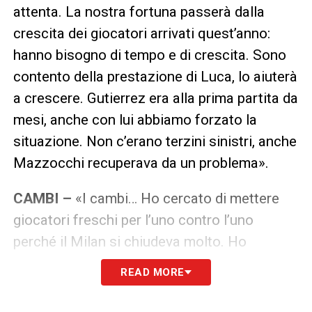
attenta. La nostra fortuna passerà dalla
crescita dei giocatori arrivati quest’anno:
hanno bisogno di tempo e di crescita. Sono
contento della prestazione di Luca, lo aiuterà
a crescere. Gutierrez era alla prima partita da
mesi, anche con lui abbiamo forzato la
situazione. Non c’erano terzini sinistri, anche
Mazzocchi recuperava da un problema».
CAMBI –
«I cambi… Ho cercato di mettere
giocatori freschi per l’uno contro l’uno
perché il Milan si chiudeva molto. Ho
cambiato l’attaccante con Lucca e niente…
READ MORE
Uno fa i cambi per cercare di fare qualcosa
di buono. Penso siano stati cambi giusti».