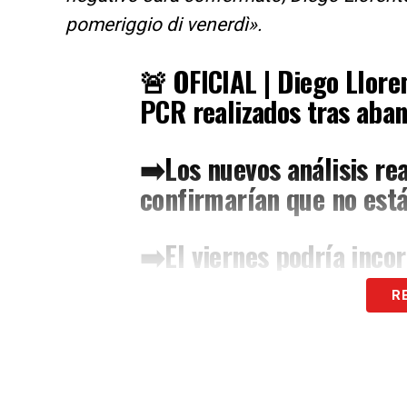
pomeriggio di venerdì».
🚨 OFICIAL | Diego Lloren
PCR realizados tras aban
➡️Los nuevos análisis rea
confirmarían que no está
➡️El viernes podría inco
R
ℹ️
https://t.co/3wHrk9ta
pic.twitter.com/aj16UkA
— Selección Española d