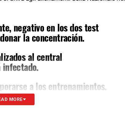
te, negativo en los dos test
donar la concentración.
lizados al central
 infectado.
rporarse a los entrenamientos.
EAD MORE
r3
#SomosEspaña
q2b
e Fútbol (@SEFutbol)
June 10,