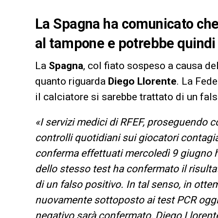
La Spagna ha comunicato che D
al tampone e potrebbe quindi t
La
Spagna
, col fiato sospeso a causa del
quanto riguarda
Diego Llorente
. La Fede
il calciatore si sarebbe trattato di un fal
«I servizi medici di RFEF, proseguendo c
controlli quotidiani sui giocatori contagia
conferma effettuati mercoledì 9 giugno h
dello stesso test ha confermato il risultat
di un falso positivo. In tal senso, in otte
nuovamente sottoposto ai test PCR oggi g
negativo sarà confermato, Diego Llorente 