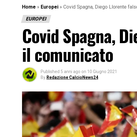
Home
»
Europei
»
Covid Spagna, Diego Llorente falso
EUROPEI
Covid Spagna, Die
il comunicato
Published
5 anni ago
on
10 Giugno 2021
By
Redazione CalcioNews24