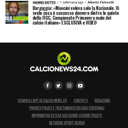
1 settimana ago
Alberto Petrosilli
HANNO DETTO
Bargiggia: «Mancini voleva solo la Nazionale. Vi
svelo cosa è successo davvero dietro le quinte
della FIGC. Campionato Primavera male del
calcio italiano» ESCLUSIVA e VIDEO
SCARICA L’APP DI CALCIO NEWS 24
CONTATTI
REDAZIONE
PRIVACY POLICY E TRATTAMENTO DEI DATI PERSONALI
INFORMATIVA ESTESA SUI COOKIE (COOKIE POLICY)
NETWORK SPORT REVIEW