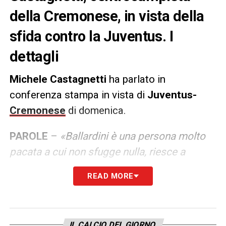
della Cremonese, in vista della
sfida contro la Juventus. I
dettagli
Michele Castagnetti
ha parlato in
conferenza stampa in vista di
Juventus-
Cremonese
di domenica.
PAROLE
–
«Ballardini è una persona molto
pacata a cui non sfugge nulla, riesce a
trovare in noi la serenità. Forse è quello che
READ MORE
ci voleva in un momento in cui le cose non
andavano bene e tutte le partite erano da
dentro o fuori. La sua serenità e
IL CALCIO DEL GIORNO