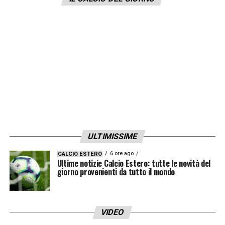
professionalità ci stanno facendo gestire le
partite nel migliore dei modi, si vede anche
dai risultati e penso che questo sia
l’ingrediente segreto. Juve? Sono sogni che
si realizzano. Avere l’opportunità di giocare
contro le big è fantastico, tanti di noi non
potranno più farlo e altri non l’hanno mai
fatto, io compreso. Sono partite in cui gli
stimoli si creano da soli ed è un bel premio
ULTIMISSIME
che ci siamo fatti».
6 ore ago
CALCIO ESTERO
Ultime notizie Calcio Estero: tutte le novità del
giorno provenienti da tutto il mondo
LA PLAYLIST DELLE NOSTRE TOP NEWS
VIDEO