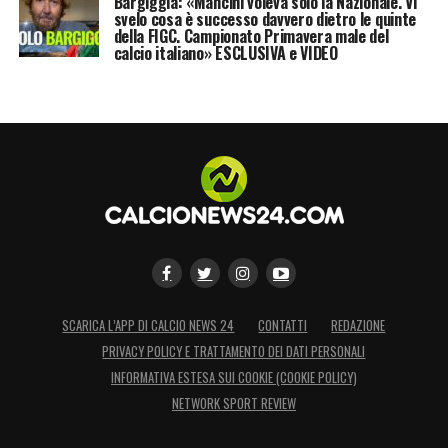
Bargiggia: «Mancini voleva solo la Nazionale. Vi
svelo cosa è successo davvero dietro le quinte
della FIGC. Campionato Primavera male del
calcio italiano» ESCLUSIVA e VIDEO
SCARICA L’APP DI CALCIO NEWS 24
CONTATTI
REDAZIONE
PRIVACY POLICY E TRATTAMENTO DEI DATI PERSONALI
INFORMATIVA ESTESA SUI COOKIE (COOKIE POLICY)
NETWORK SPORT REVIEW