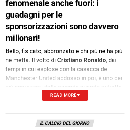
fenomenale anche fuori: i
guadagni per le
sponsorizzazioni sono davvero
milionari!
Bello, fisicato, abbronzato e chi più ne ha più
ne metta. Il volto di
Cristiano Ronaldo
, dai
tempi in cui esplose con la casacca del
Manchester United addosso in poi, è uno dei
più apprezzati dalle aziende quando si tratta
di pubblicità. Stando a
READ MORE
Forbes,
è il terzo
sportivo più pagato, alle spalle del pugile
Floyd
Mayweather
e della stella del
Barcellona, Lionel
Messi
. Il suo conto è
IL CALCIO DEL GIORNO