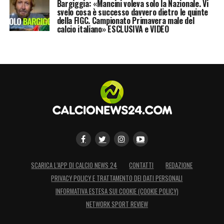
Bargiggia: «Mancini voleva solo la Nazionale. Vi
pellicole per telefonini, automobili e
svelo cosa è successo davvero dietro le quinte
della FIGC. Campionato Primavera male del
telecomunicazioni. Senza dimenticare i
calcio italiano» ESCLUSIVA e VIDEO
marchi di proprietà dello stesso Cristiano
Ronaldo, che vende underwear, profumi,
scarpe, jeans ed è protagonista di un cartone
animato che sponsorizza fitness. Una nuova
azienda più che semplicemente un calciatore
per la
Juventus
.
LA PLAYLIST DELLE NOSTRE TOP NEWS
SCARICA L’APP DI CALCIO NEWS 24
CONTATTI
REDAZIONE
PRIVACY POLICY E TRATTAMENTO DEI DATI PERSONALI
INFORMATIVA ESTESA SUI COOKIE (COOKIE POLICY)
NETWORK SPORT REVIEW