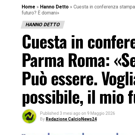
Home
»
Hanno Detto
»
Cuesta in conferenza stampa a
futuro? È domani»
HANNO DETTO
Cuesta in confere
Parma Roma: «Sen
Può essere. Vogli
possibile, il mio
Published
3 mesi ago
on
9 Maggio 2026
By
Redazione CalcioNews24