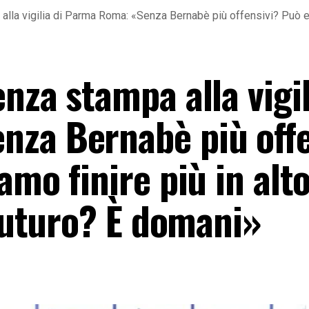
lla vigilia di Parma Roma: «Senza Bernabè più offensivi? Può ess
nza stampa alla vigil
za Bernabè più offe
amo finire più in alt
 futuro? È domani»