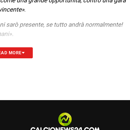
 come una grande opportunità, contro una gara
vincente»
.
i sarò presente, se tutto andrà normalmente!
mani».
anto da vincere, quindi dobbiamo avvicinare la
EAD MORE
piamo le armi della Roma, hanno tante
un Malen in più, che ha fatto tanto. Noi
orza e fare una partita molto collettiva.
lla, come abbiamo fatto nelle ultime partite e
esso di produrre più occasioni, altre volte no
 del nostro percorso, vogliamo essere sempre più
NABE
‘ –
«Più offensivo? Può essere. Le