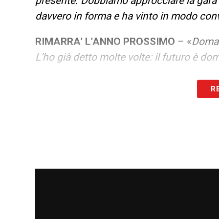
presente. Dobbiamo approcciare la gara
davvero in forma e ha vinto in modo con
RIMARRA’ L’ANNO PROSSIMO
– «
Doman
L’ho già detto molte volte: il futuro è do
CHE PARMA ASPETTARSI
– «
Abbiamo t
R
partita a ciò che ci aiuta a vincere. Sap
caratteristiche simili all’andata e hanno 
dobbiamo continuare nei nostri punti di f
Dobbiamo continuare a crescere con la pa
secondo me si è visto. A volte ci ha perm
ma ci ha dato altre dinamiche. Fa parte
completi attaccando e difendendo».
COME CAMBIA IL PARMA SENZA BER