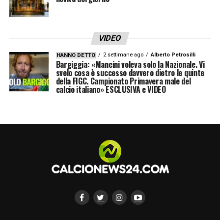
Quel che è certo è che
Donnarumma
si
prepara a un altro grande salto nella sua
VIDEO
carriera. Dopo Milano e Parigi, ora
2 settimane ago
Alberto Petrosilli
HANNO DETTO
Bargiggia: «Mancini voleva solo la Nazionale. Vi
Manchester: la scalata del portiere azzurro
svelo cosa è successo davvero dietro le quinte
della FIGC. Campionato Primavera male del
continua.
calcio italiano» ESCLUSIVA e VIDEO
LA PLAYLIST DELLE NOSTRE TOP NEWS