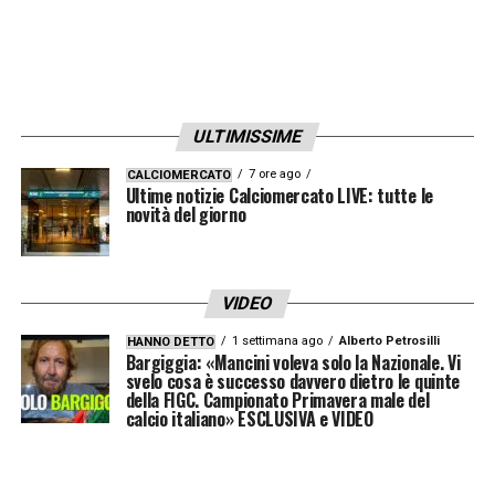
COME TI HA CONVINTO LA JUVE E
AMBIZIONI
«Non ci sono state bisogno di
tanto per convincermi. la grandezza di
ULTIMISSIME
questo club parla da solo. Quando ho saputo
dell’interesse della Juve mi sono
7 ore ago
CALCIOMERCATO
Ultime notizie Calciomercato LIVE: tutte le
concentrato subito su questo. Passaggio
novità del giorno
importante per me della carriera, lavorerò
duramente per me e per la Juventus.».
VIDEO
TI SENTI PRONTO A PRENDERTI IL
1 settimana ago
Alberto Petrosilli
HANNO DETTO
Bargiggia: «Mancini voleva solo la Nazionale. Vi
CENTROCAMPO SULLE SPALLE
«Giocare
svelo cosa è successo davvero dietro le quinte
della FIGC. Campionato Primavera male del
nella Juve non può essere facile e sento la
calcio italiano» ESCLUSIVA e VIDEO
responsabilità. Il valore dell’acquisto è alto,
ma continuerò a lavorare duramente. Voglio