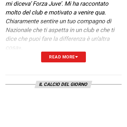
mi diceva’ Forza Juve’. Mi ha raccontato
molto del club e motivato a venire qua.
Chiaramente sentire un tuo compagno di
Nazionale che ti aspetta in un club e che ti
dice che puoi fare la differenza è un’altra
cosa».
READ MORE
RICHIESTE MOTTA
«Sembra che io il mister
ci conosciamo da tempo. Un allenatore
giovane, ti dà libertà di parlare e comunicare
IL CALCIO DEL GIORNO
di tattica e aspetti di gioco. Il nostro
rapporto è molto positivo. Non ho
preferenze sul ruolo, ma mi piace stare di più
vicino alla porta. Ma se la Juve avrà bisogno
non avrò nessun problema ».