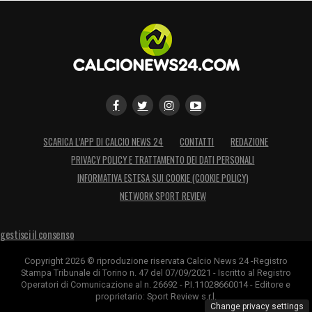
essere un esempio con i giovani, sono
venuto qui per imparare e per insegnare
anche. Sento questa responsabilità e voglio
prendermela ».
COSA TI ASPETTI DALLA SERIE A
«Io vengo
da un campionato tra i più difficili e sono
SCARICA L’APP DI CALCIO NEWS 24
CONTATTI
REDAZIONE
contento di questa esperienza. Io voglio fare
PRIVACY POLICY E TRATTAMENTO DEI DATI PERSONALI
di più in Serie A. Sono preparato per questo
INFORMATIVA ESTESA SUI COOKIE (COOKIE POLICY)
momento e sono pronto. Obiettivi? Sono
NETWORK SPORT REVIEW
conseguenze del lavoro che si fa. Alle volte
gestisci il consenso
meglio un assist che un gol».
Copyright 2026 © riproduzione riservata Calcio News 24 -Registro
VEDI LA JUVE PRONTA PER
Stampa Tribunale di Torino n. 47 del 07/09/2021 - Iscritto al Registro
Operatori di Comunicazione al n. 26692 - P.I.11028660014 - Editore e
VINCERE
«Come gli obiettivi anche i titoli
proprietario: Sport Review s.r.l.
Change privacy settings