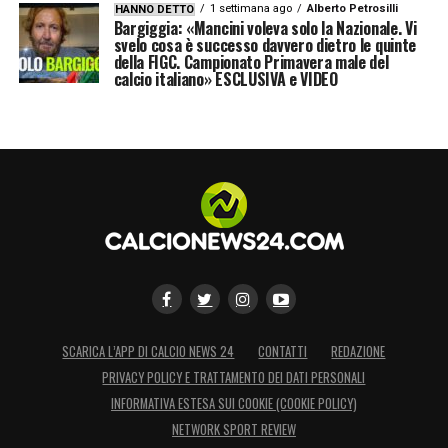
1 settimana ago
Alberto Petrosilli
HANNO DETTO
Bargiggia: «Mancini voleva solo la Nazionale. Vi
svelo cosa è successo davvero dietro le quinte
della FIGC. Campionato Primavera male del
calcio italiano» ESCLUSIVA e VIDEO
SCARICA L’APP DI CALCIO NEWS 24
CONTATTI
REDAZIONE
PRIVACY POLICY E TRATTAMENTO DEI DATI PERSONALI
INFORMATIVA ESTESA SUI COOKIE (COOKIE POLICY)
NETWORK SPORT REVIEW