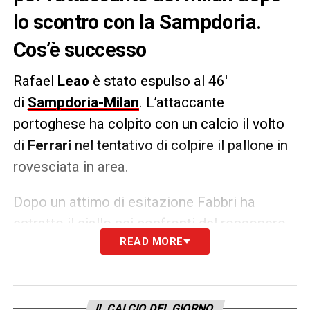
lo scontro con la Sampdoria.
Cos’è successo
Rafael
Leao
è stato espulso al 46′
di
Sampdoria-Milan
. L’attaccante
portoghese ha colpito con un calcio il volto
di
Ferrari
nel tentativo di colpire il pallone in
rovesciata in area.
Dopo un attimo di esitazione Fabbri ha
estratto il giallo nei confronti del rossonero
READ MORE
che era stato ammonito nel primo tempo.
Leao ha poi abbracciato Ferrari, bendato,
prima di lasciare il campo. Rafa salterà il big
match col
Napoli
.
IL CALCIO DEL GIORNO