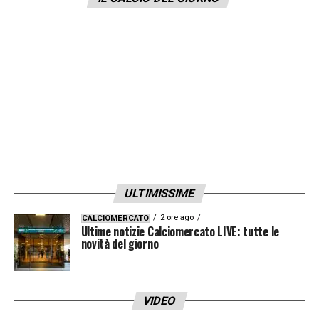
comunicato che
“a causa del risultato
sfavorevole del test PCR di Andrey
Mostovoy, lo staff tecnico ha deciso di
chiamare al suo posto il difensore Roman
Evgenyev”
. La Russia farà il proprio esordio
a Euro 2020 sabato alle ore 21 al Saint
Petersburg Stadium contro il Belgio.
LA PLAYLIST DELLE NOSTRE TOP NEWS
ULTIMISSIME
2 ore ago
CALCIOMERCATO
Ultime notizie Calciomercato LIVE: tutte le
novità del giorno
VIDEO