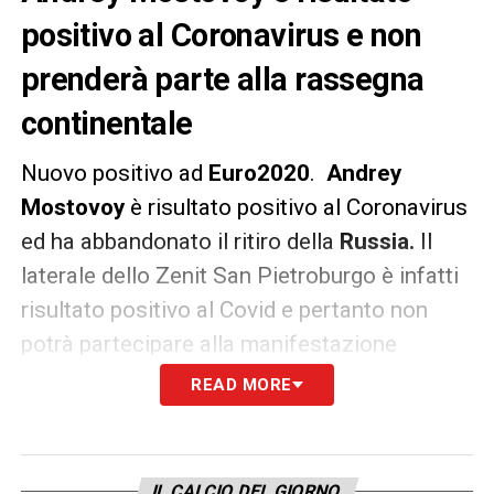
positivo al Coronavirus e non
prenderà parte alla rassegna
continentale
Nuovo positivo ad
Euro2020
.
Andrey
Mostovoy
è risultato positivo al Coronavirus
ed ha abbandonato il ritiro della
Russia.
Il
laterale dello Zenit San Pietroburgo è infatti
risultato positivo al Covid e pertanto non
potrà partecipare alla manifestazione
continentale che prende il via stasera alle 21
READ MORE
con il match inaugurale tra Turchia e Italia.
La federazione russa, attraverso una nota ha
IL CALCIO DEL GIORNO