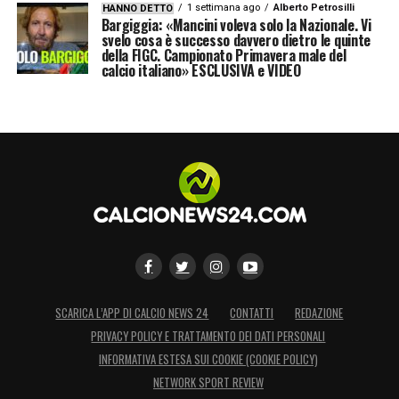
1 settimana ago
Alberto Petrosilli
HANNO DETTO
Bargiggia: «Mancini voleva solo la Nazionale. Vi
svelo cosa è successo davvero dietro le quinte
della FIGC. Campionato Primavera male del
calcio italiano» ESCLUSIVA e VIDEO
SCARICA L’APP DI CALCIO NEWS 24
CONTATTI
REDAZIONE
PRIVACY POLICY E TRATTAMENTO DEI DATI PERSONALI
INFORMATIVA ESTESA SUI COOKIE (COOKIE POLICY)
NETWORK SPORT REVIEW