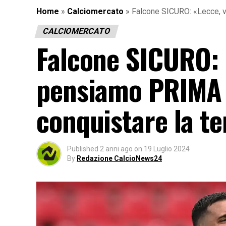
Home
»
Calciomercato
»
Falcone SICURO: «Lecce, 
CALCIOMERCATO
Falcone SICURO: 
pensiamo PRIMA 
conquistare la t
Published
2 anni ago
on
19 Luglio 2024
By
Redazione CalcioNews24