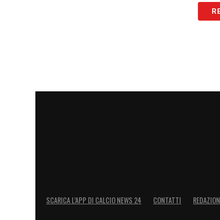
R
LA PLAYLIST DELLE NOSTRE TOP NEW
SCARICA L’APP DI CALCIO NEWS 24
CONTATTI
REDAZION