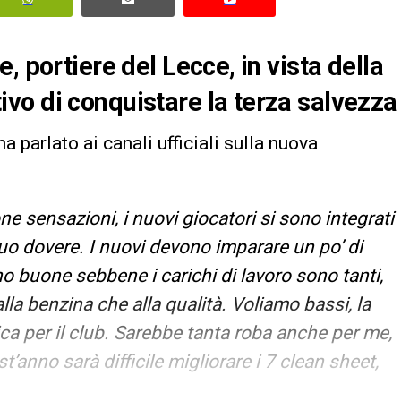
, portiere del Lecce, in vista della
vo di conquistare la terza salvezza
a parlato ai canali ufficiali sulla nuova
one sensazioni, i nuovi giocatori si sono integrati
suo dovere. I nuovi devono imparare un po’ di
o buone sebbene i carichi di lavoro sono tanti,
lla benzina che alla qualità. Voliamo bassi, la
ca per il club. Sarebbe tanta roba anche per me,
st’anno sarà difficile migliorare i 7 clean sheet,