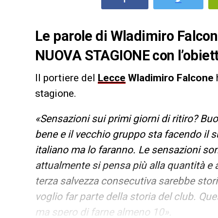
Le parole di Wladimiro Falcone
NUOVA STAGIONE con l’obietti
Il portiere del
Lecce
Wladimiro Falcone
h
stagione.
«Sensazioni sui primi giorni di ritiro? Bu
bene e il vecchio gruppo sta facendo il 
italiano ma lo faranno. Le sensazioni son
attualmente si pensa più alla quantità e a
terza salvezza consecutiva sarebbe stori
voglio far parte della storia del club. Que
ma spero di farne almeno 10».