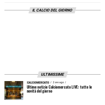
ospiti dello stadio Artemio Franchi
, con
IL CALCIO DEL GIORNO
l’obiettivo di trascinare Lookman e compagni
verso una grande vittoria.
LA PLAYLIST DELLE NOSTRE TOP NEWS
ULTIMISSIME
2 ore ago
CALCIOMERCATO
Ultime notizie Calciomercato LIVE: tutte le
novità del giorno