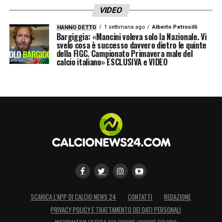
VIDEO
1 settimana ago
Alberto Petrosilli
HANNO DETTO
Bargiggia: «Mancini voleva solo la Nazionale. Vi
svelo cosa è successo davvero dietro le quinte
della FIGC. Campionato Primavera male del
calcio italiano» ESCLUSIVA e VIDEO
SCARICA L’APP DI CALCIO NEWS 24
CONTATTI
REDAZIONE
PRIVACY POLICY E TRATTAMENTO DEI DATI PERSONALI