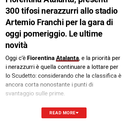
300 tifosi nerazzurri allo stadio
Artemio Franchi per la gara di
oggi pomeriggio. Le ultime
novità
Oggi c’è
Fiorentina
Atalanta
, e la priorità per
i nerazzurri è quella continuare a lottare per
lo Scudetto: considerando che la classifica è
ancora corta nonostante i punti di
svantaggio sulle prime.
A spingere la squadra ovviamente ci saranno
READ MORE
i tifosi nerazzurri:
300 sostenitori orobici
(per la precisione) all’interno del settore