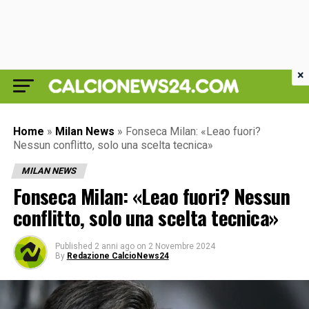
×
Home
»
Milan News
»
Fonseca Milan: «Leao fuori?
Nessun conflitto, solo una scelta tecnica»
MILAN NEWS
Fonseca Milan: «Leao fuori? Nessun
conflitto, solo una scelta tecnica»
Published
2 anni ago
on
2 Novembre 2024
By
Redazione CalcioNews24