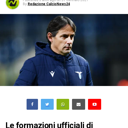
Published
5 anni ago
on
31 Gennaio 2021
By
Redazione CalcioNews24
Le formazioni ufficiali di