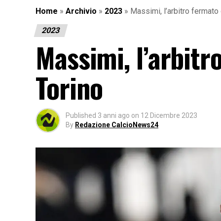
Home
»
Archivio
»
2023
»
Massimi, l’arbitro fermat
2023
Massimi, l’arbit
Torino
Published
3 anni ago
on
12 Dicembre 2023
By
Redazione CalcioNews24