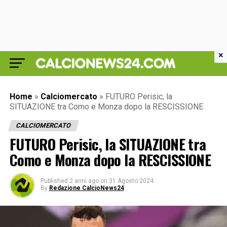
×
Home
»
Calciomercato
»
FUTURO Perisic, la
SITUAZIONE tra Como e Monza dopo la RESCISSIONE
CALCIOMERCATO
FUTURO Perisic, la SITUAZIONE tra
Como e Monza dopo la RESCISSIONE
Published
2 anni ago
on
31 Agosto 2024
By
Redazione CalcioNews24