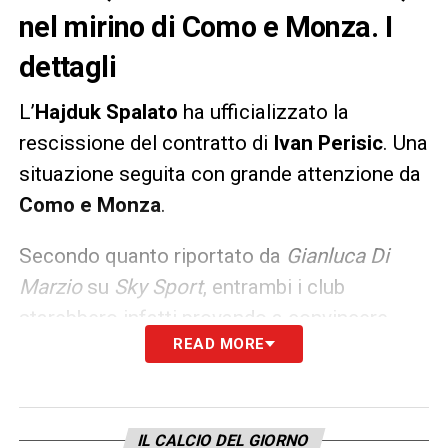
nel mirino di Como e Monza. I
dettagli
L’
Hajduk Spalato
ha ufficializzato la
rescissione del contratto di
Ivan Perisic
. Una
situazione seguita con grande attenzione da
Como e Monza
.
Secondo quanto riportato da
Gianluca Di
Marzio
su
Sky Sport
, entrambi i club
starebbero infatti provando a convincere
READ MORE
l’esterno croato ex Inter a tornare in
Serie A
a parametro zero da svincolato. Si attendono
sviluppi concreti già nelle prossime ore con
dialoghi previsti con il suo entourage.
IL CALCIO DEL GIORNO