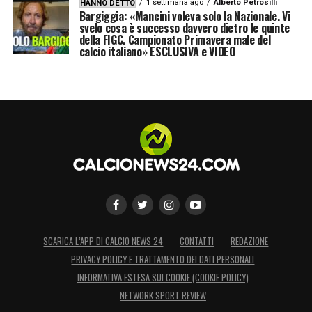
1 settimana ago
Alberto Petrosilli
HANNO DETTO
Bargiggia: «Mancini voleva solo la Nazionale. Vi
svelo cosa è successo davvero dietro le quinte
della FIGC. Campionato Primavera male del
calcio italiano» ESCLUSIVA e VIDEO
SCARICA L’APP DI CALCIO NEWS 24
CONTATTI
REDAZIONE
PRIVACY POLICY E TRATTAMENTO DEI DATI PERSONALI
INFORMATIVA ESTESA SUI COOKIE (COOKIE POLICY)
NETWORK SPORT REVIEW