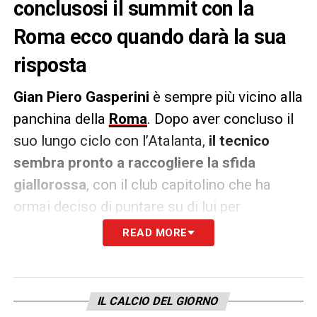
conclusosi il summit con la
Roma ecco quando darà la sua
risposta
Gian Piero Gasperini
è sempre più vicino alla
panchina della
Roma
. Dopo aver concluso il
suo lungo ciclo con l’Atalanta,
il tecnico
sembra pronto a raccogliere la sfida
giallorossa
, con il club capitolino che ha
ormai deciso di puntare su di lui per
inaugurare un nuovo corso. Come riportato
READ MORE
da
Fabrizio Romani
,
un incontro decisivo si
è svolto a Firenze
, alla presenza di
Gasperini
, del direttore sportivo
Florent
IL CALCIO DEL GIORNO
Ghisolfi
, del presidente
Dan Friedkin
e di