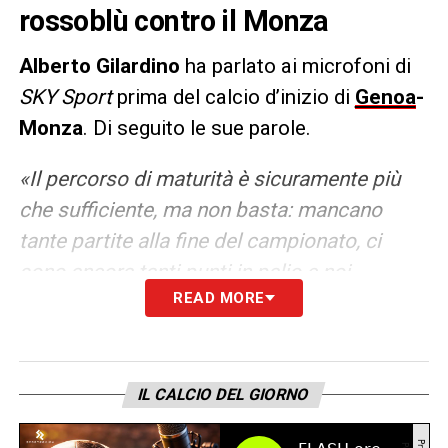
rossoblù contro il Monza
Alberto Gilardino
ha parlato ai microfoni di
SKY Sport
prima del calcio d’inizio di
Genoa
-
Monza
. Di seguito le sue parole.
«Il percorso di maturità è sicuramente più
che sufficiente, ma non basta: mancano
tante partite alla fine del campionato, ci
sono ancora tanti punti in palio e noi
READ MORE
abbiamo l’obbligo e la volontà di andare a
prenderci ogni tipo di risultato attraverso
l’atteggiamento, la prestazione il sacrificio,
quello che la squadra ha sempre dimostrato.
IL CALCIO DEL GIORNO
Anche questa sera la volontà è di affrontare