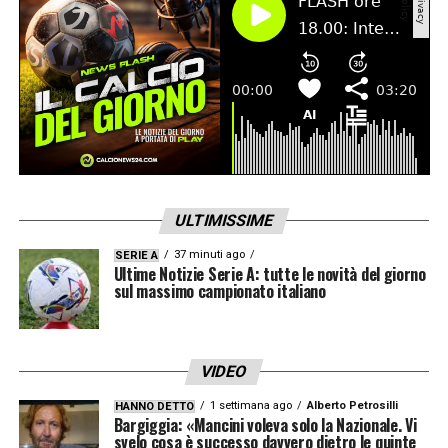
una squadra con talento, organizzata,
sappiamo l’importanza della gara e faremo
di tutto per fare una prestazione positiva».
LA PLAYLIST DELLE NOSTRE TOP NEWS
ULTIMISSIME
37 minuti ago
SERIE A
Ultime Notizie Serie A: tutte le novità del giorno
sul massimo campionato italiano
VIDEO
1 settimana ago
Alberto Petrosilli
HANNO DETTO
Bargiggia: «Mancini voleva solo la Nazionale. Vi
svelo cosa è successo davvero dietro le quinte