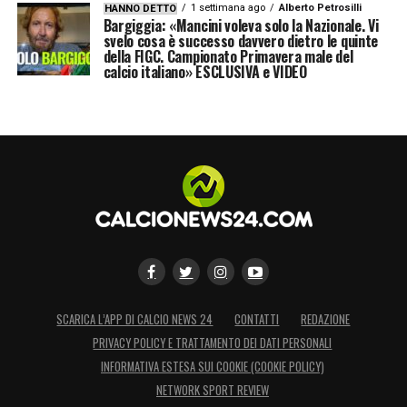
1 settimana ago
Alberto Petrosilli
HANNO DETTO
Bargiggia: «Mancini voleva solo la Nazionale. Vi
svelo cosa è successo davvero dietro le quinte
della FIGC. Campionato Primavera male del
calcio italiano» ESCLUSIVA e VIDEO
SCARICA L’APP DI CALCIO NEWS 24
CONTATTI
REDAZIONE
PRIVACY POLICY E TRATTAMENTO DEI DATI PERSONALI
INFORMATIVA ESTESA SUI COOKIE (COOKIE POLICY)
NETWORK SPORT REVIEW