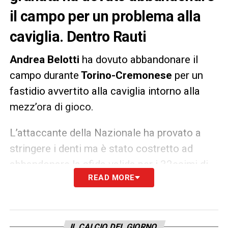
il campo per un problema alla
caviglia. Dentro Rauti
Andrea Belotti
ha dovuto abbandonare il
campo durante
Torino-Cremonese
per un
fastidio avvertito alla caviglia intorno alla
mezz’ora di gioco.
L’attaccante della Nazionale ha provato a
stringere i denti ma è stato costretto ad
abbandonare la sfida valida per i 32esimi di
READ MORE
Coppa Italia, sostituito da Rauti.
LA PLAYLIST DELLE NOSTRE TOP NEWS
IL CALCIO DEL GIORNO