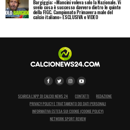
Bargiggia: «Mancini voleva solo la Nazionale. Vi
svelo cosa è successo davvero dietro le quinte
della FIGC. Campionato Primavera male del
calcio italiano» ESCLUSIVA e VIDEO
SCARICA L’APP DI CALCIO NEWS 24
CONTATTI
REDAZIONE
PRIVACY POLICY E TRATTAMENTO DEI DATI PERSONALI
INFORMATIVA ESTESA SUI COOKIE (COOKIE POLICY)
NETWORK SPORT REVIEW