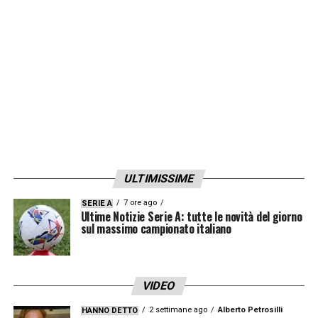
strumentali, Adrian Bernabé ha evidenziato
una lesione di alto grado al flessore della
coscia destra.
LA PLAYLIST DELLE NOSTRE TOP NEWS
ULTIMISSIME
7 ore ago
SERIE A
Ultime Notizie Serie A: tutte le novità del giorno
sul massimo campionato italiano
VIDEO
2 settimane ago
Alberto Petrosilli
HANNO DETTO