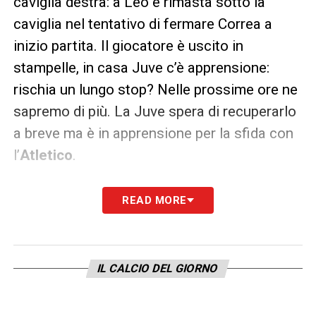
caviglia destra: a Leo è rimasta sotto la
caviglia nel tentativo di fermare Correa a
inizio partita. Il giocatore è uscito in
stampelle, in casa Juve c’è apprensione:
rischia un lungo stop? Nelle prossime ore ne
sapremo di più. La Juve spera di recuperarlo
a breve ma è in apprensione per la sfida con
l’
Atletico
.
Infortunio Bonucci, problema
READ MORE
alla caviglia: esce dall’Olimpico
in stampelle – 27 gennaio
IL CALCIO DEL GIORNO
All’11 del primo tempo di Lazio-Juventus, il
difensore bianconero
Leonardo Bonucci
è