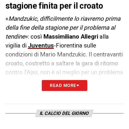
stagione finita per il croato
«
Mandzukic, difficilmente lo riavremo prima
della fine della stagione per il problema al
tendine
»: così
Massimiliano
Allegri
alla
vigilia di
Juventus
-Fiorentina sulle
condizioni di Mario Mandzukic. Il centravanti
croato, costretto a saltare la gara di ritorno
contro l’Ajax, non è al meglio per un problema
al
tendine
e non sarà in campo in questo
READ MORE
finale di stagione con i bianconeri. Infortunio
Mandzukic: le ultime.
Il centravanti della Juventus, pupillo e punto
IL CALCIO DEL GIORNO
fermo per
Allegri
, ha concluso anzitempo la