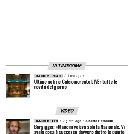
sua stagione. La Juve scenderà in campo
domani sera contro la Fiorentina e dovrà fare
a meno del numero 17. Niente gara Scudetto
per lui e stagioni finita con oltre un mese
d’anticipo.
LA PLAYLIST DELLE NOSTRE TOP NEWS
ULTIMISSIME
1 ora ago
CALCIOMERCATO
Ultime notizie Calciomercato LIVE: tutte le
novità del giorno
VIDEO
7 giorni ago
Alberto Petrosilli
HANNO DETTO
Bargiggia: «Mancini voleva solo la Nazionale. Vi
svelo cosa è successo davvero dietro le quinte