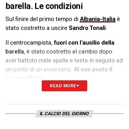
barella. Le condizioni
Sul finire del primo tempo di
Albania-Italia
è
stato costretto a uscire
Sandro Tonali
.
Il centrocampista,
fuori con l’ausilio della
barella
, è stato costretto al cambio dopo
aver battuto male spalla e testa in seguito ad
un ponte di un avversario.
Al suo posto il
giovane Ricci.
READ MORE
LA PLAYLIST DELLE NOSTRE TOP NEWS
IL CALCIO DEL GIORNO