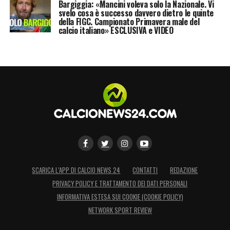
Bargiggia: «Mancini voleva solo la Nazionale. Vi
svelo cosa è successo davvero dietro le quinte
della FIGC. Campionato Primavera male del
calcio italiano» ESCLUSIVA e VIDEO
SCARICA L’APP DI CALCIO NEWS 24
CONTATTI
REDAZIONE
PRIVACY POLICY E TRATTAMENTO DEI DATI PERSONALI
INFORMATIVA ESTESA SUI COOKIE (COOKIE POLICY)
NETWORK SPORT REVIEW