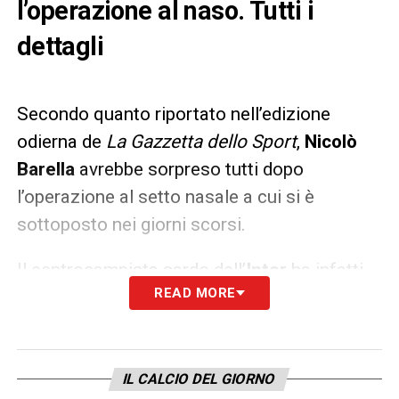
l’operazione al naso. Tutti i
dettagli
Secondo quanto riportato nell’edizione
odierna de
La Gazzetta dello Sport
,
Nicolò
Barella
avrebbe sorpreso tutti dopo
l’operazione al setto nasale a cui si è
sottoposto nei giorni scorsi.
Il centrocampista sardo dell’
Inter
ha infatti
READ MORE
deciso di anticipare di un giorno il suo ritorno
agli allenamenti per mettersi subito a
disposizione di
Simone Inzaghi
in vista della
ripresa della
Serie A
. La volontà è quella di
IL CALCIO DEL GIORNO