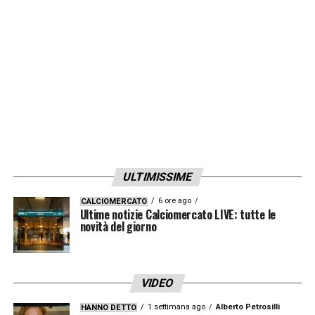
essere al 100% per le sfide contro Monza e
Manchester City.
LA PLAYLIST DELLE NOSTRE TOP NEWS
ULTIMISSIME
6 ore ago
CALCIOMERCATO
Ultime notizie Calciomercato LIVE: tutte le
novità del giorno
VIDEO
1 settimana ago
Alberto Petrosilli
HANNO DETTO