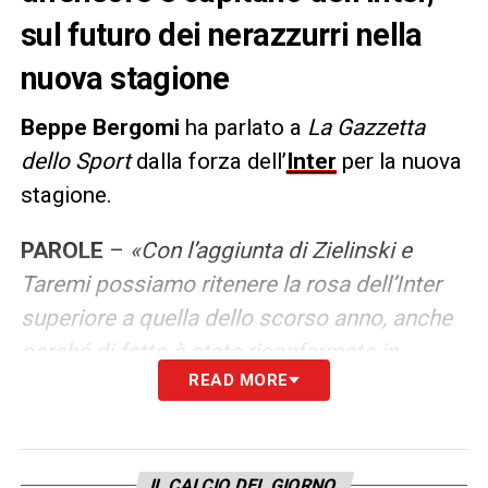
sul futuro dei nerazzurri nella
nuova stagione
Beppe Bergomi
ha parlato a
La Gazzetta
dello Sport
dalla forza dell’
Inter
per la nuova
stagione.
PAROLE
–
«Con l’aggiunta di Zielinski e
Taremi possiamo ritenere la rosa dell’Inter
superiore a quella dello scorso anno, anche
perché di fatto è stata riconfermata in
READ MORE
blocco senza compiere sacrifici. I due arrivi
a parametro zero sono ottimi calciatori,
anche Josep Martinez mi piace e alle spalle
di Sommer può crescere senza pressioni
IL CALCIO DEL GIORNO