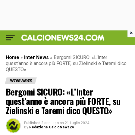
×
Home
»
Inter News
»
Bergomi SICURO: «L’Inter
quest’anno è ancora più FORTE, su Zielinski e Taremi dico
QUESTO»
INTER NEWS
Bergomi SICURO: «L’Inter
quest’anno è ancora più FORTE, su
Zielinski e Taremi dico QUESTO»
Published
2 anni ago
on
21 Luglio 2024
By
Redazione CalcioNews24