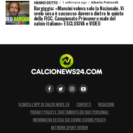
1 settimana ago
Alberto Petrosilli
HANNO DETTO
Bargiggia: «Mancini voleva solo la Nazionale. Vi
svelo cosa è successo davvero dietro le quinte
della FIGC. Campionato Primavera male del
calcio italiano» ESCLUSIVA e VIDEO
SCARICA L’APP DI CALCIO NEWS 24
CONTATTI
REDAZIONE
PRIVACY POLICY E TRATTAMENTO DEI DATI PERSONALI
INFORMATIVA ESTESA SUI COOKIE (COOKIE POLICY)
NETWORK SPORT REVIEW