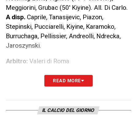
Meggiorini, Grubac (50′ Kiyine). All. Di Carlo.
A disp.
Caprile, Tanasijevic, Piazon,
Stepinski, Pucciarelli, Kiyine, Karamoko,
Burruchaga, Pellissier, Andreolli, Ndrecka,
Jaroszynski.
Arbitro:
Valeri di Roma
Note:
Ammoniti 26′ Grubac, 35′ Rigoni (C);
READ MORE
34′ Borja Valero, 70′ Perisic (I). Espulso
Rigoni al 76′ per doppia ammonizione
IL CALCIO DEL GIORNO
Marcatori:
39′ Politano, 86′ Perisic.
Inter-Chievo 2-0: diretta live