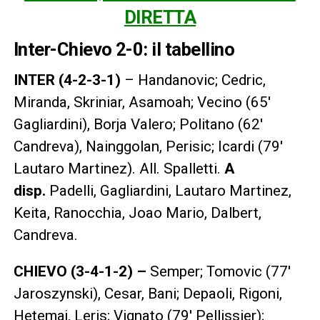
DIRETTA
Inter-Chievo 2-0: il tabellino
INTER
(4-2-3-1)
– Handanovic; Cedric,
Miranda, Skriniar, Asamoah; Vecino (65′
Gagliardini), Borja Valero; Politano (62′
Candreva), Nainggolan, Perisic; Icardi (79′
Lautaro Martinez). All. Spalletti.
A
disp.
Padelli, Gagliardini, Lautaro Martinez,
Keita, Ranocchia, Joao Mario, Dalbert,
Candreva.
CHIEVO (3-4-1-2) –
Semper; Tomovic (77′
Jaroszynski), Cesar, Bani; Depaoli, Rigoni,
Hetemaj, Leris; Vignato (79′ Pellissier);