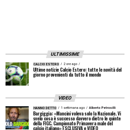
SINTESI
Termina 2-0 per l’Inter il posticipo della 36ma
giornata di Serie A. Dominio nerazzurro
contro un Chievo già in B e con un gol per
tempo Spalletti conquista tre punti
ULTIMISSIME
importanti in zona Champions. Dopo tanti
2 ore ago
CALCIO ESTERO
tentativi la sblocca Politano al 39′ che con il
Ultime notizie Calcio Estero: tutte le novità del
giorno provenienti da tutto il mondo
sinistro non lascia scampo da un immobile
Semper. La ripresa si apre con lo stesso
copione e nonostante qualche timido
VIDEO
tentativo del Chievo, l’Inter staziona
1 settimana ago
Alberto Petrosilli
HANNO DETTO
stabilmente nella metà campo avversaria.
Bargiggia: «Mancini voleva solo la Nazionale. Vi
svelo cosa è successo davvero dietro le quinte
Diverse occasioni per i nerazzurri che
della FIGC. Campionato Primavera male del
calcio italiano» ESCLUSIVA e VIDEO
trovano il raddoppio all’86’ con Perisic. Il