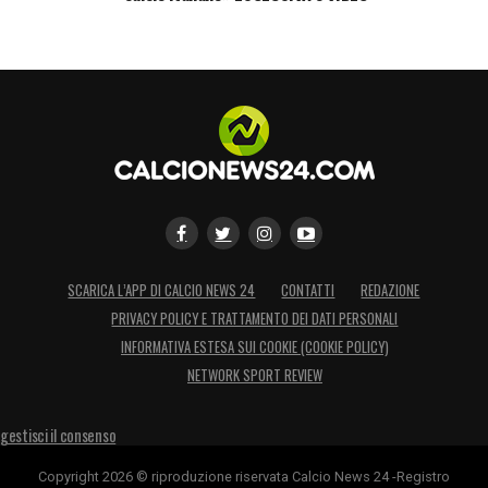
croato riesce a segnare dopo aver colpito un
palo sempre nel secondo tempo. E’ questo il
gol che chiude definitivamente la partita, il
Chievo anche il 10 per l’espulsione di Rigoni
non reagisce più e l’Inter ritrova il terzo
posto in classifica.
94′ – Triplice fischio dell’arbitro, Inter batte
Chievo 2-0!
SCARICA L’APP DI CALCIO NEWS 24
CONTATTI
REDAZIONE
PRIVACY POLICY E TRATTAMENTO DEI DATI PERSONALI
93′ – Ultima occasione per l’Inter, Candreva
INFORMATIVA ESTESA SUI COOKIE (COOKIE POLICY)
NETWORK SPORT REVIEW
batte corta la punizione per Perisic che
spara dalla distanza ma la palla si spegne
gestisci il consenso
alta sul fondo
Copyright 2026 © riproduzione riservata Calcio News 24 -Registro